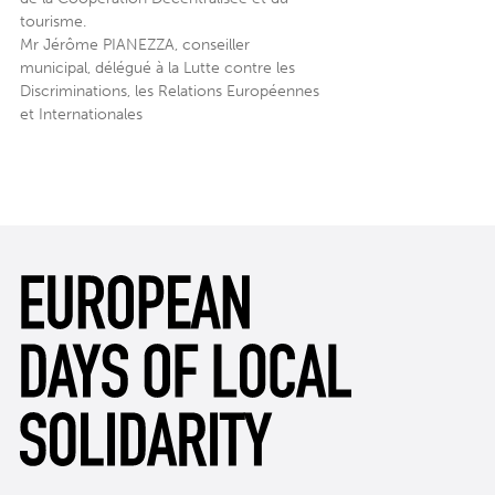
tourisme.
Mr Jérôme PIANEZZA, conseiller
municipal, délégué à la Lutte contre les
Discriminations, les Relations Européennes
et Internationales