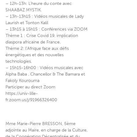
– 12h-13h: L’heure du conte avec
SHAABAZ MYSTIK.
– 13h-13h15 : Vidéos musicales de Lady
Laurish et Tonton Kalil
– 13h15 à 15h15 : Conférences via ZOOM
Thème 1 : Crise Covid 19, implication
diaspora africaine de France.
Thème 2: l’Afrique face aux défis
énergétiques et des nouvelles
technologies.
– 15h15-16h00 : Vidéos musicales avec
Alpha Baba , Chancellor & The Bamara et
Fakoly Kourouma
Participer au direct Zoom
https://univ-lille-
fr.zoom.us/j/91966326400
Mme Marie-Pierre BRESSON, 5ème
adjointe au Maire, en charge de la Culture,
de la Coopération Décentralisée et du