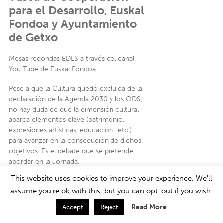
para el Desarrollo, Euskal
Fondoa y Ayuntamiento
de Getxo
Mesas redondas EDLS a través del canal
You Tube de Euskal Fondoa
Pese a que la Cultura quedó excluida de la
declaración de la Agenda 2030 y los ODS,
no hay duda de que la dimensión cultural
abarca elementos clave (patrimonio,
expresiones artísticas, educación…etc.)
para avanzar en la consecución de dichos
objetivos. Es el debate que se pretende
abordar en la Jornada.
This website uses cookies to improve your experience. We'll
Con la colaboración de entidades y
assume you're ok with this, but you can opt-out if you wish.
personas de referencia en el ámbito de la
Cultura y el Desarrollo Humano, que
Read More
Accept
Reject
puedan aportar desde el País Vasco una
perspectiva y una mirada propia, pero con